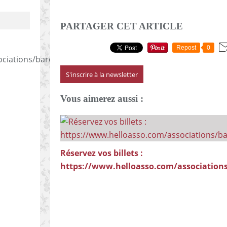
PARTAGER CET ARTICLE
Repost
0
ociations/barokentin
S'inscrire à la newsletter
Vous aimerez aussi :
Réservez vos billets :
https://www.helloasso.com/association