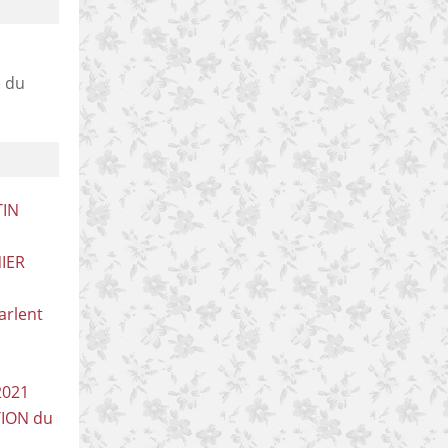
e du
TIN
IER
arlent
2021
TION du