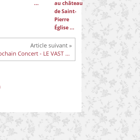
...
au château
de Saint-
Pierre
Église ...
Prochain Concert - LE VAST 12 OCTOBRE