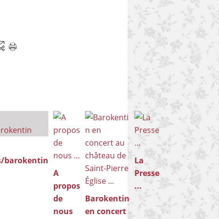
s/barokentin
La
A
Presse
propos
...
de
Barokentin
nous
en concert